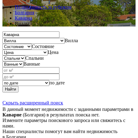
Недвижимость за рубежом
Болгария
Каварна
Виллы
Вилла
Состояние
Цена
Спальни
Ванные
по дате
Найти
Скрыть расширенный поиск
В данный момент недвижимости с заданными параметрами в
Каварне
(Болгария) в результатах поиска нет.
Измените параметры поискового запроса или свяжитесь с
нами.
Наши специалисты помогут вам найти недвижимость
в Болгарии.