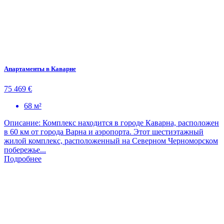
Апартаменты в Каварне
75 469 €
68 м²
Описание: Комплекс находится в городе Каварна, расположен
в 60 км от города Варна и аэропорта. Этот шестиэтажный
жилой комплекс, расположенный на Северном Черноморском
побережье...
Подробнее