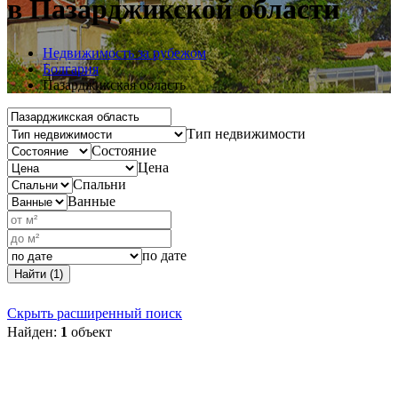
в Пазарджикской области
Недвижимость за рубежом
Болгария
Пазарджикская область
Тип недвижимости
Состояние
Цена
Спальни
Ванные
по дате
Найти (1)
Скрыть расширенный поиск
Найден:
1
объект