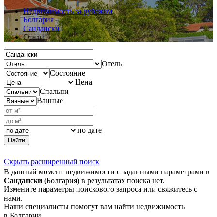
Недвижимость за рубежом
Болгария
Сандански
Отели
Отель
Состояние
Цена
Спальни
Ванные
по дате
Найти
Скрыть расширенный поиск
В данный момент недвижимости с заданными параметрами в
Сандански
(Болгария) в результатах поиска нет.
Измените параметры поискового запроса или свяжитесь с
нами.
Наши специалисты помогут вам найти недвижимость
в Болгарии.