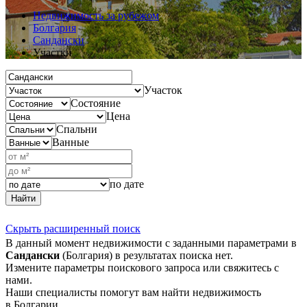
Недвижимость за рубежом
Болгария
Сандански
Участки
Участок
Состояние
Цена
Спальни
Ванные
по дате
Найти
Скрыть расширенный поиск
В данный момент недвижимости с заданными параметрами в
Сандански
(Болгария) в результатах поиска нет.
Измените параметры поискового запроса или свяжитесь с
нами.
Наши специалисты помогут вам найти недвижимость
в Болгарии.