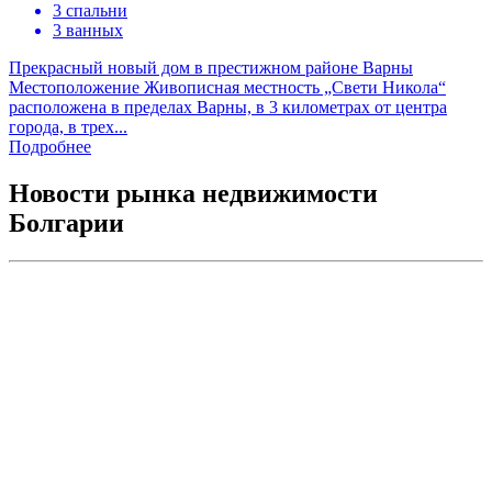
3 спальни
3 ванных
Прекрасный новый дом в престижном районе Варны
Местоположение Живописная местность „Свети Никола“
расположена в пределах Варны, в 3 километрах от центра
города, в трех...
Подробнее
Новости рынка недвижимости
Болгарии