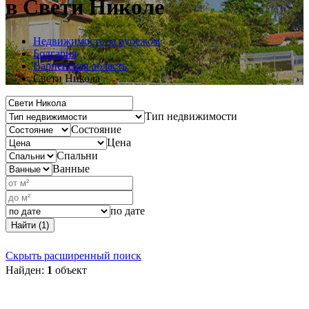
в Свети Николе
Недвижимость за рубежом
Болгария
Варненская область
Свети Никола
Тип недвижимости
Состояние
Цена
Спальни
Ванные
по дате
Найти (1)
Скрыть расширенный поиск
Найден:
1
объект