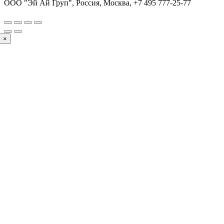
ООО "Эй Ай Груп", Россия, Москва,
+7 495 777-25-77
×