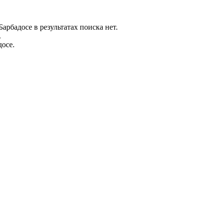
рбадосе в результатах поиска нет.
.
осе.