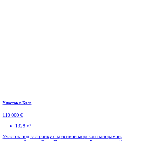
Участок в Бяле
110 000 €
1328 м²
Участок под застройку с красивой морской панорамой,