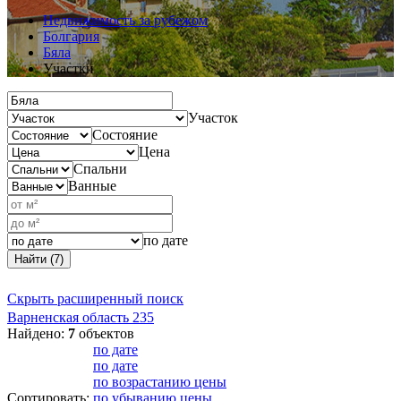
Недвижимость за рубежом
Болгария
Бяла
Участки
Участок
Состояние
Цена
Спальни
Ванные
по дате
Найти (7)
Скрыть расширенный поиск
Варненская область
235
Найдено:
7
объектов
по дате
по дате
по возрастанию цены
Сортировать:
по убыванию цены