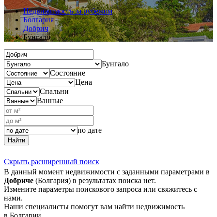
Недвижимость за рубежом
Болгария
Добрич
Бунгало
Бунгало
Состояние
Цена
Спальни
Ванные
по дате
Найти
Скрыть расширенный поиск
В данный момент недвижимости с заданными параметрами в
Добриче
(Болгария) в результатах поиска нет.
Измените параметры поискового запроса или свяжитесь с
нами.
Наши специалисты помогут вам найти недвижимость
в Болгарии.