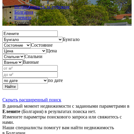
Недвижимость за рубежом
Болгария
Елените
Бунгало
Бунгало
Состояние
Цена
Спальни
Ванные
по дате
Найти
Скрыть расширенный поиск
В данный момент недвижимости с заданными параметрами в
Елените
(Болгария) в результатах поиска нет.
Измените параметры поискового запроса или свяжитесь с
нами.
Наши специалисты помогут вам найти недвижимость
в Болгарии.