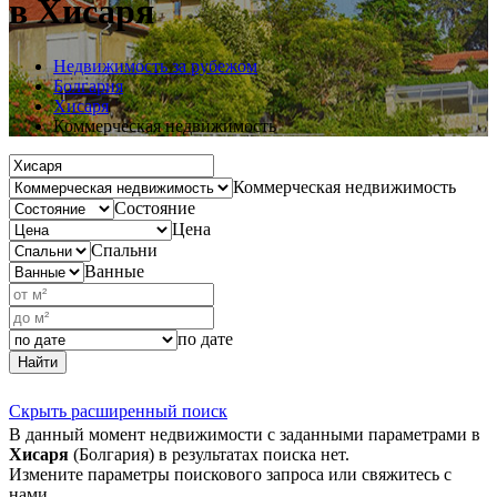
в Хисаря
Недвижимость за рубежом
Болгария
Хисаря
Коммерческая недвижимость
Коммерческая недвижимость
Состояние
Цена
Спальни
Ванные
по дате
Найти
Скрыть расширенный поиск
В данный момент недвижимости с заданными параметрами в
Хисаря
(Болгария) в результатах поиска нет.
Измените параметры поискового запроса или свяжитесь с
нами.