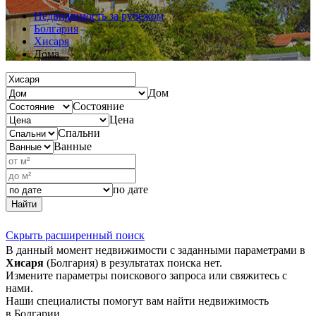
Недвижимость за рубежом
Болгария
Хисаря
Дома
Дом
Состояние
Цена
Спальни
Ванные
по дате
Найти
Скрыть расширенный поиск
В данный момент недвижимости с заданными параметрами в
Хисаря
(Болгария) в результатах поиска нет.
Измените параметры поискового запроса или свяжитесь с
нами.
Наши специалисты помогут вам найти недвижимость
в Болгарии.