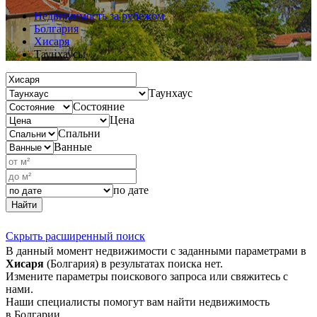
Недвижимость за рубежом
Болгария
Хисаря
Таунхаусы
Таунхаус
Состояние
Цена
Спальни
Ванные
по дате
Найти
Скрыть расширенный поиск
В данный момент недвижимости с заданными параметрами в
Хисаря
(Болгария) в результатах поиска нет.
Измените параметры поискового запроса или свяжитесь с
нами.
Наши специалисты помогут вам найти недвижимость
в Болгарии.