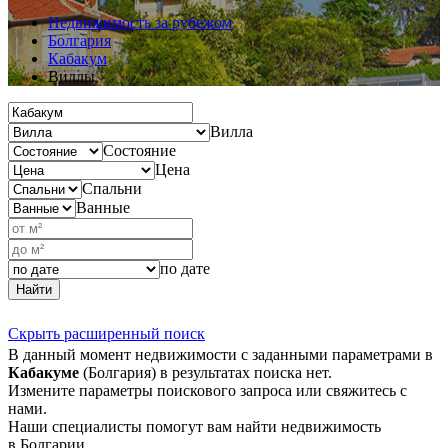
Недвижимость за рубежом
Болгария
Кабакум
Виллы
Вилла
Состояние
Цена
Спальни
Ванные
по дате
Найти
Скрыть расширенный поиск
В данный момент недвижимости с заданными параметрами в
Кабакуме
(Болгария) в результатах поиска нет.
Измените параметры поискового запроса или свяжитесь с
нами.
Наши специалисты помогут вам найти недвижимость
в Болгарии.