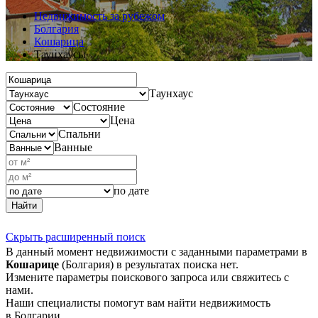
Недвижимость за рубежом
Болгария
Кошарица
Таунхаусы
Таунхаус
Состояние
Цена
Спальни
Ванные
по дате
Найти
Скрыть расширенный поиск
В данный момент недвижимости с заданными параметрами в
Кошарице
(Болгария) в результатах поиска нет.
Измените параметры поискового запроса или свяжитесь с
нами.
Наши специалисты помогут вам найти недвижимость
в Болгарии.