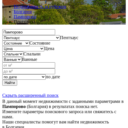
Недвижимость за рубежом
Болгария
Пампорово
Пентхаусы
Пентхаус
Состояние
Цена
Спальни
Ванные
по дате
Найти
Скрыть расширенный поиск
В данный момент недвижимости с заданными параметрами в
Пампорово
(Болгария) в результатах поиска нет.
Измените параметры поискового запроса или свяжитесь с
нами.
Наши специалисты помогут вам найти недвижимость
в Болгарии.