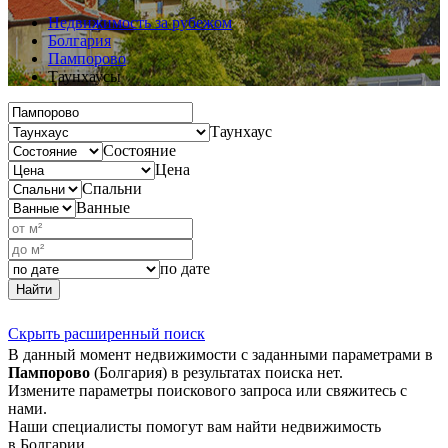
Недвижимость за рубежом
Болгария
Пампорово
Таунхаусы
Таунхаус
Состояние
Цена
Спальни
Ванные
по дате
Найти
Скрыть расширенный поиск
В данный момент недвижимости с заданными параметрами в
Пампорово
(Болгария) в результатах поиска нет.
Измените параметры поискового запроса или свяжитесь с
нами.
Наши специалисты помогут вам найти недвижимость
в Болгарии.