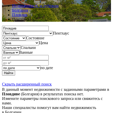
Недвижимость за рубежом
Болгария
Пловдив
Пентхаусы
Пентхаус
Состояние
Цена
Спальни
Ванные
по дате
Найти
Скрыть расширенный поиск
В данный момент недвижимости с заданными параметрами в
Пловдиве
(Болгария) в результатах поиска нет.
Измените параметры поискового запроса или свяжитесь с
нами.
Наши специалисты помогут вам найти недвижимость
в Болгарии.