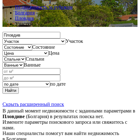
Недвижимость за рубежом
Болгария
Пловдив
Участки
Участок
Состояние
Цена
Спальни
Ванные
по дате
Найти
Скрыть расширенный поиск
В данный момент недвижимости с заданными параметрами в
Пловдиве
(Болгария) в результатах поиска нет.
Измените параметры поискового запроса или свяжитесь с
нами.
Наши специалисты помогут вам найти недвижимость
в Болгарии.