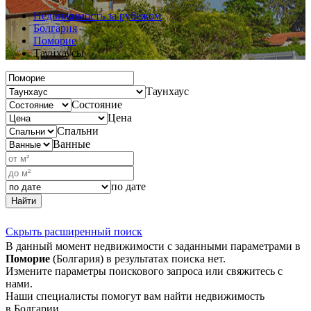
Недвижимость за рубежом
Болгария
Поморие
Таунхаусы
Таунхаус
Состояние
Цена
Спальни
Ванные
по дате
Найти
Скрыть расширенный поиск
В данный момент недвижимости с заданными параметрами в
Поморие
(Болгария) в результатах поиска нет.
Измените параметры поискового запроса или свяжитесь с
нами.
Наши специалисты помогут вам найти недвижимость
в Болгарии.