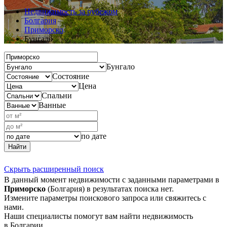
Недвижимость за рубежом
Болгария
Приморско
Бунгало
Бунгало
Состояние
Цена
Спальни
Ванные
по дате
Найти
Скрыть расширенный поиск
В данный момент недвижимости с заданными параметрами в
Приморско
(Болгария) в результатах поиска нет.
Измените параметры поискового запроса или свяжитесь с
нами.
Наши специалисты помогут вам найти недвижимость
в Болгарии.