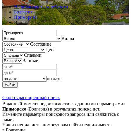
Недвижимость за рубежом
Болгария
Приморско
Виллы
Вилла
Состояние
Цена
Спальни
Ванные
по дате
Найти
Скрыть расширенный поиск
В данный момент недвижимости с заданными параметрами в
Приморско
(Болгария) в результатах поиска нет.
Измените параметры поискового запроса или свяжитесь с
нами.
Наши специалисты помогут вам найти недвижимость
в Болгарии.