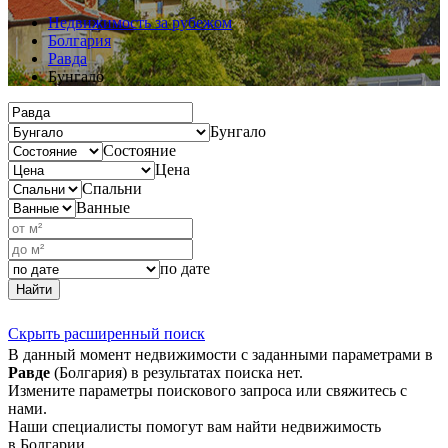
Недвижимость за рубежом
Болгария
Равда
Бунгало
Бунгало
Состояние
Цена
Спальни
Ванные
по дате
Найти
Скрыть расширенный поиск
В данный момент недвижимости с заданными параметрами в
Равде
(Болгария) в результатах поиска нет.
Измените параметры поискового запроса или свяжитесь с
нами.
Наши специалисты помогут вам найти недвижимость
в Болгарии.