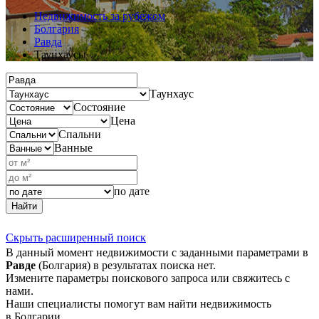
Недвижимость за рубежом
Болгария
Равда
Таунхаусы
Таунхаус
Состояние
Цена
Спальни
Ванные
по дате
Найти
Скрыть расширенный поиск
В данный момент недвижимости с заданными параметрами в
Равде
(Болгария) в результатах поиска нет.
Измените параметры поискового запроса или свяжитесь с
нами.
Наши специалисты помогут вам найти недвижимость
в Болгарии.