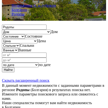
Недвижимость за рубежом
Болгария
Родопы
Дома
Дом
Состояние
Цена
Спальни
Ванные
по дате
Найти
Скрыть расширенный поиск
В данный момент недвижимости с заданными параметрами в
регионе
Родопы
(Болгария) в результатах поиска нет.
Измените параметры поискового запроса или свяжитесь с
нами.
Наши специалисты помогут вам найти недвижимость
в Болгарии.