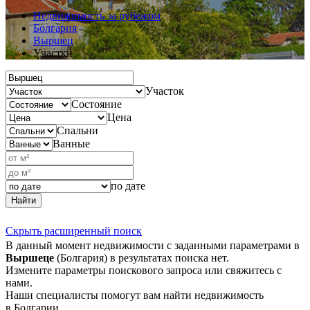
Недвижимость за рубежом
Болгария
Выршец
Участки
Участок
Состояние
Цена
Спальни
Ванные
по дате
Найти
Скрыть расширенный поиск
В данный момент недвижимости с заданными параметрами в
Выршеце
(Болгария) в результатах поиска нет.
Измените параметры поискового запроса или свяжитесь с
нами.
Наши специалисты помогут вам найти недвижимость
в Болгарии.