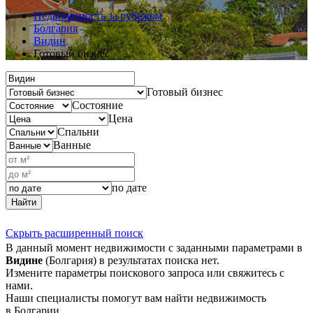
Недвижимость за рубежом
Болгария
Видин
Готовый бизнес
Готовый бизнес
Состояние
Цена
Спальни
Ванные
по дате
Найти
Скрыть расширенный поиск
В данный момент недвижимости с заданными параметрами в
Видине
(Болгария) в результатах поиска нет.
Измените параметры поискового запроса или свяжитесь с
нами.
Наши специалисты помогут вам найти недвижимость
в Болгарии.