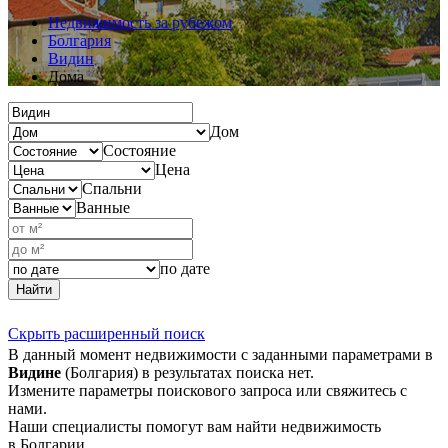
Недвижимость за рубежом
Болгария
Видин
Дома
Дом
Состояние
Цена
Спальни
Ванные
по дате
Найти
Скрыть расширенный поиск
В данный момент недвижимости с заданными параметрами в
Видине
(Болгария) в результатах поиска нет.
Измените параметры поискового запроса или свяжитесь с
нами.
Наши специалисты помогут вам найти недвижимость
в Болгарии.