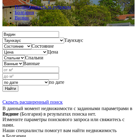
Недвижимость за рубежом
Болгария
Видин
Таунхаусы
Таунхаус
Состояние
Цена
Спальни
Ванные
по дате
Найти
Скрыть расширенный поиск
В данный момент недвижимости с заданными параметрами в
Видине
(Болгария) в результатах поиска нет.
Измените параметры поискового запроса или свяжитесь с
нами.
Наши специалисты помогут вам найти недвижимость
в Болгарии.