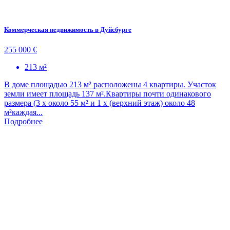
Коммерческая недвижимость в Дуйсбурге
255 000 €
213 м²
В доме площадью 213 м² расположены 4 квартиры. Участок
земли имеет площадь 137 м².Квартиры почти одинакового
размера (3 х около 55 м² и 1 х (верхний этаж) около 48
м²каждая...
Подробнее