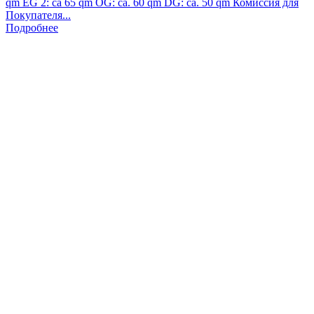
qm EG 2: ca 65 qm OG: ca. 60 qm DG: ca. 50 qm Комиссия для
Покупателя...
Подробнее