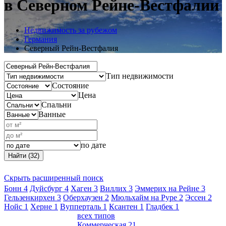
в Северном Рейне-Вестфалии
Недвижимость за рубежом
Германия
Северный Рейн-Вестфалия
Тип недвижимости
Состояние
Цена
Спальни
Ванные
по дате
Найти (32)
Скрыть расширенный поиск
Бонн
4
Дуйсбург
4
Хаген
3
Виллих
3
Эммерих на Рейне
3
Гельзенкирхен
3
Оберхаузен
2
Мюльхайм на Руре
2
Эссен
2
Нойс
1
Херне
1
Вупперталь
1
Ксантен
1
Гладбек
1
всех типов
Коммерческая
21