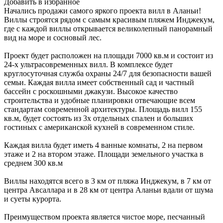
Добавить в избранное
Начались продажи самого яркого проекта вилл в Аланьи!
Виллы строятся рядом с самым красивым пляжем Инджекум,
где с каждой виллы открывается великолепный панорамный
вид на море и сосновый лес.
Проект будет расположен на площади 7000 кв.м и состоит из
24-х ультрасовременных вилл. В комплексе будет
круглосуточная служба охраны 24/7 для безопасности вашей
семьи. Каждая вилла имеет собственный сад и частный
бассейн с роскошными джакузи. Высокое качество
строительства и удобные планировки отвечающие всем
стандартам современной архитектуры. Площадь вилл 155
кв.м, будет состоять из 3х отдельных спален и больших
гостиных с американской кухней в современном стиле.
Каждая вилла будет иметь 4 ванные комнаты, 2 на первом
этаже и 2 на втором этаже. Площади земельного участка в
среднем 300 кв.м
Виллы находятся всего в 3 км от пляжа Инджекум, в 7 км от
центра Авсаллара и в 28 км от центра Аланьи вдали от шума
и суеты курорта.
Преимуществом проекта является чистое море, песчанный