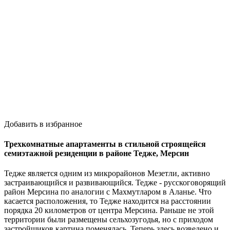
Добавить в избранное
Трехкомнатные апартаменты в стильной строящейся
семиэтажной резиденции в районе Тедже, Мерсин
Тедже является одним из микрорайонов Мезетли, активно
застраивающийся и развивающийся. Тедже - русскоговорящий
район Мерсина по аналогии с Махмутларом в Аланье. Что
касается расположения, то Тедже находится на расстоянии
порядка 20 километров от центра Мерсина. Раньше не этой
территории были размещены сельхозугодья, но с приходом
застройщиков картина поменялась. Теперь здесь возведено и