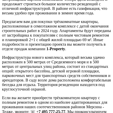
продолжает строиться большое количество резиденций с
отличной инфраструктурой. В районе есть газификация, что
весьма удобно при проживании в зимнее время года.
Предлагаем вам для покупки трёхкомнатные квартиры,
расположенные в семиэтажном комплексе с датой окончания
строительных работ в 2024 году. Апартаменты будут переданы
от застройщика к покупателям с полным чистовым ремонтом
и планировкой 2+1 с общей жилой площадью 69 м². Иные
подробности и презентацию проекта вы можете получить в
отделе продаж компании
1-Property
.
Инфраструктура нового комплекса, который весьма удачно
расположен в 500 метрах от Средиземного моря и в 500
метрах от центральных улиц района, состоит из стандартных
опций: открытого бассейна, детской игровой площадки,
парковочных мест для транспортных средств собственников и
арендаторов. В саду возле дома расположена комфортабельная
беседка для отдыха. Территория резиденции находится под
круглосуточной охраной.
Если вы желаете приобрести трёхкомнатную квартиру с
полным ремонтом в одном из наиболее адаптированных для
проживания наших соотечественников районов Мерсина -
Тедже, звоните: ☏ +
7 495 777-25-77
. Мы проконсультируем