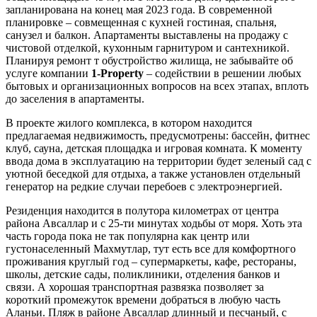
запланирована на конец мая 2023 года. В современной
планировке – совмещенная с кухней гостиная, спальня,
санузел и балкон. Апартаменты выставлены на продажу с
чистовой отделкой, кухонным гарнитуром и сантехникой.
Планируя ремонт т обустройство жилища, не забывайте об
услуге компании
1-Property
– содействии в решении любых
бытовых и организационных вопросов на всех этапах, вплоть
до заселения в апартаменты.
В проекте жилого комплекса, в котором находится
предлагаемая недвижимость, предусмотрены: бассейн, фитнес
клуб, сауна, детская площадка и игровая комната. К моменту
ввода дома в эксплуатацию на территории будет зеленый сад с
уютной беседкой для отдыха, а также установлен отдельный
генератор на редкие случаи перебоев с электроэнергией.
Резиденция находится в полутора километрах от центра
района Авсаллар и с 25-ти минутах ходьбы от моря. Хоть эта
часть города пока не так популярна как центр или
густонаселенный Махмутлар, тут есть все для комфортного
проживания круглый год – супермаркеты, кафе, рестораны,
школы, детские сады, поликлиники, отделения банков и
связи. А хорошая транспортная развязка позволяет за
короткий промежуток времени добраться в любую часть
Аланьи. Пляж в районе Авсаллар длинный и песчаный, с