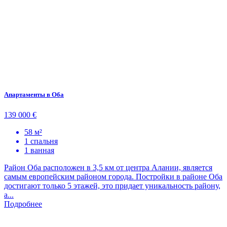
Апартаменты в Оба
139 000 €
58 м²
1 спальня
1 ванная
Район Оба расположен в 3,5 км от центра Алании, является
самым европейским районом города. Постройки в районе Оба
достигают только 5 этажей, это придает уникальность району,
а...
Подробнее