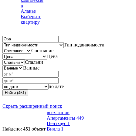
комплексы
в
Аланье
Выберите
квартиру
Тип недвижимости
Состояние
Цена
Спальни
Ванные
по дате
Найти (451)
Скрыть расширенный поиск
всех типов
Апартаменты
449
Пентхаус
1
Найдено:
451
объект
Вилла
1