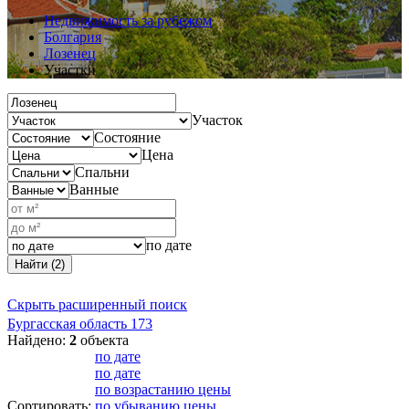
Недвижимость за рубежом
Болгария
Лозенец
Участки
Участок
Состояние
Цена
Спальни
Ванные
по дате
Найти (2)
Скрыть расширенный поиск
Бургасская область
173
Найдено:
2
объекта
по дате
по дате
по возрастанию цены
Сортировать:
по убыванию цены