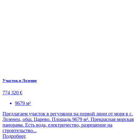
Участок в Лозенце
774 320 €
9679 м²
Предлагаем участок в регуляции на первой лини от моря в с.
Лозенец, общ. Царево. Площадь 9679 м². Прекрасная морская
панорама. Есть вода, електричество, разрешение на
строительство...
Подробнее