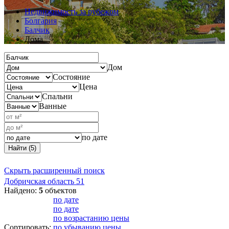
Недвижимость за рубежом
Болгария
Балчик
Дома
Дом
Состояние
Цена
Спальни
Ванные
по дате
Найти (5)
Скрыть расширенный поиск
Добричская область
51
Найдено:
5
объектов
по дате
по дате
по возрастанию цены
Сортировать:
по убыванию цены