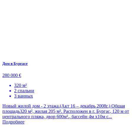
Дом в Бургасе
280 000 €
320 м²
2 спальни
3 ванных
Новый жилой дом - 2 этажа.(Акт 16 – декабрь 2008г.) Общая
площадь320 м², жилая 205 м². Расположен в г. Бургас, 120 м от
центрального пляжа, двор 600м²., бассейн 4м х10м с...
Подробнее