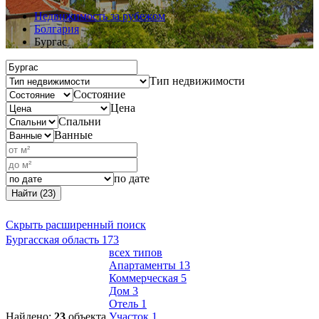
Недвижимость за рубежом
Болгария
Бургас
Тип недвижимости
Состояние
Цена
Спальни
Ванные
по дате
Найти (23)
Скрыть расширенный поиск
Бургасская область
173
всех типов
Апартаменты
13
Коммерческая
5
Дом
3
Отель
1
Найдено:
23
объекта
Участок
1