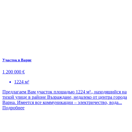
Участок в Варне
1 200 000 €
1224 м²
Предлагаем Вам участок площадью 1224 м²., находящийся на
тихой улице в районе Възраждане, недалеко от центра города
Варна. Имеется все коммуникации – электричество, вода...
Подробнее