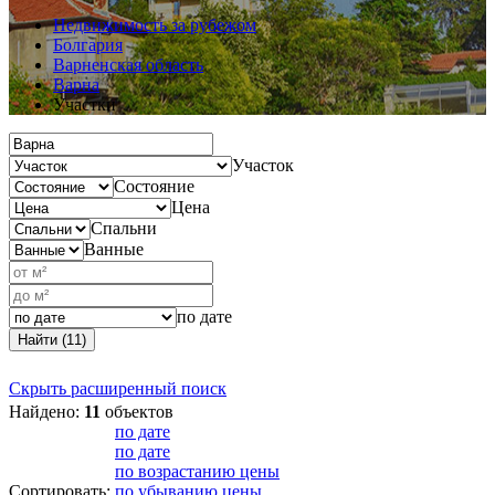
Недвижимость за рубежом
Болгария
Варненская область
Варна
Участки
Участок
Состояние
Цена
Спальни
Ванные
по дате
Найти (11)
Скрыть расширенный поиск
Найдено:
11
объектов
по дате
по дате
по возрастанию цены
Сортировать:
по убыванию цены