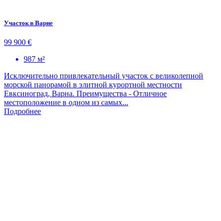
Участок в Варне
99 900 €
987 м²
Исключительно привлекательный участок с великолепной
морской панорамой в элитной курортной местности
Евксиноград, Варна. Преимущества - Отличное
местоположение в одном из самых...
Подробнее