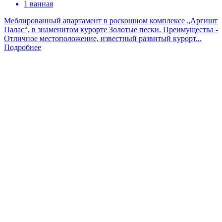
1 ванная
Меблированный апартамент в роскошном комплексе „Аргишт
Палас“, в знаменитом курорте Золотые пески. Преимущества -
Отличное местоположение, известный развитый курорт...
Подробнее