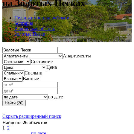
на Золотых Песках
Недвижимость за рубежом
Болгария
Варненская область
Золотые Пески
Апартаменты
Апартаменты
Состояние
Цена
Спальни
Ванные
по дате
Найти (26)
Скрыть расширенный поиск
Найдено:
26
объектов
1
2
по дате