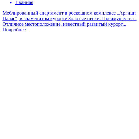
1 ванная
Меблированный апартамент в роскошном комплексе „Аргишт
Палас“, в знаменитом курорте Золотые пески. Преимущества -
Отличное местоположение, известный развитый курорт...
Подробнее