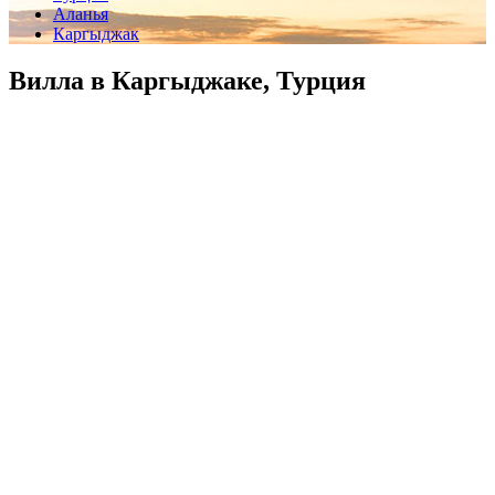
Аланья
Каргыджак
Вилла в Каргыджаке, Турция