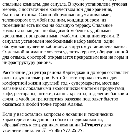
спальные комнаты, два санузла. В кухне установлена угловая
мебель, с достаточным количеством зон для хранения,
бытовая техника. Салон оборудован двумя диванами,
телевизором с тумбой под ним, кондиционером, из
помещения есть выход на большую террасу. Спальные
комнаты оснащены необходимой мебелью: удобными
кроватями, прикроватными тумбами, кондиционерами. В
санузлах установлен необходимый набор мебели, один
оборудован душевой кабиной, а в другом установлена ванна.
Отдельной внимание хочется уделить террасе, оборудованной
для отдыха, с которой открывается прекрасным вид на горы и
инфраструктуру района.
Расстояние до центра района Каргыджак и до моря составляет
около двух километров. В этой части города есть все для
комфортной жизни круглый год - супермаркеты, местные
магазины с локальными экологически чистыми продуктами,
кафе, рестораны, аптеки, салоны красоты, отделения банков и
связи, а удобная транспортная развязка позволяет быстро
оказаться в любой точке города Аланья.
Если у вас остались вопросы о локации и технических
характеристиках данного объекта недвижимости,
обращайтесь к сотрудникам компании
1-Property
для
уточнения деталей ☏ +
7 495 777-25-77
.