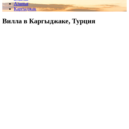
Аланья
Каргыджак
Вилла в Каргыджаке, Турция