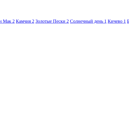
н Мак
2
Камчия
2
Золотые Пески
2
Солнечный день
1
Кичево
1