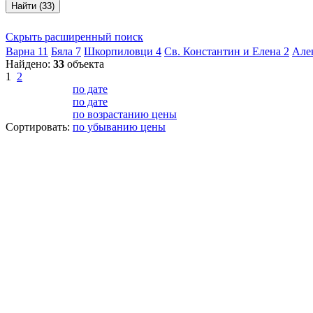
Найти (33)
Скрыть расширенный поиск
Варна
11
Бяла
7
Шкорпиловци
4
Св. Константин и Елена
2
Але
Найдено:
33
объекта
1
2
по дате
по дате
по возрастанию цены
Сортировать:
по убыванию цены