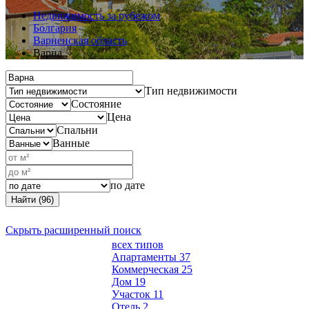
Недвижимость за рубежом
Болгария
Варненская область
Варна
Тип недвижимости
Состояние
Цена
Спальни
Ванные
по дате
Найти (96)
Скрыть расширенный поиск
всех типов
Апартаменты
37
Коммерческая
25
Дом
19
Участок
11
Отель
2