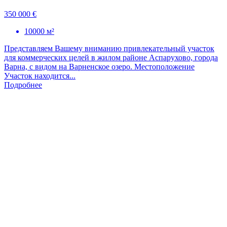
350 000 €
10000 м²
Представляем Вашему вниманию привлекательный участок
для коммерческих целей в жилом районе Аспарухово, города
Варна, с видом на Варненское озеро. Местоположение
Участок находится...
Подробнее